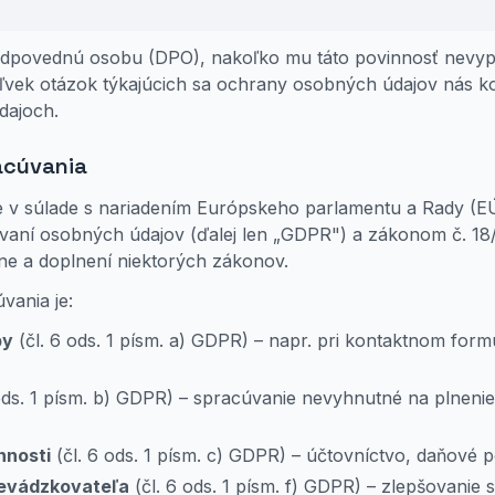
odpovednú osobu (DPO), nakoľko mu táto povinnosť nevyplý
vek otázok týkajúcich sa ochrany osobných údajov nás kon
dajoch.
acúvania
 v súlade s nariadením Európskeho parlamentu a Rady (E
vaní osobných údajov (ďalej len „GDPR") a zákonom č. 18/
e a doplnení niektorých zákonov.
ania je:
by
(čl. 6 ods. 1 písm. a) GDPR) – napr. pri kontaktnom form
ods. 1 písm. b) GDPR) – spracúvanie nevyhnutné na plneni
nnosti
(čl. 6 ods. 1 písm. c) GDPR) – účtovníctvo, daňové p
evádzkovateľa
(čl. 6 ods. 1 písm. f) GDPR) – zlepšovanie 