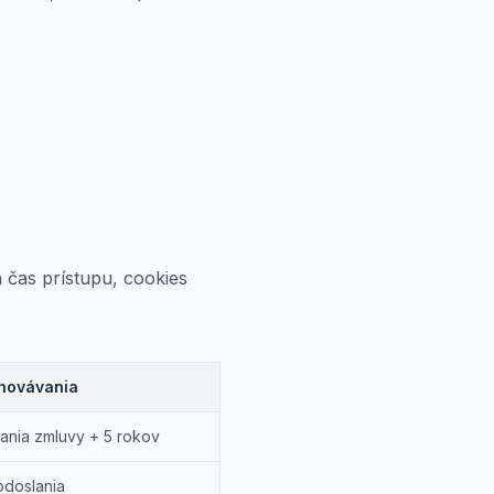
 čas prístupu, cookies
hovávania
vania zmluvy + 5 rokov
odoslania