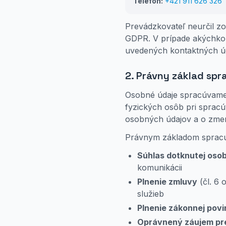
Telefón:
+421 911 626 326
Prevádzkovateľ neurčil z
GDPR. V prípade akýchkoľ
uvedených kontaktných ú
2. Právny základ spr
Osobné údaje spracúvame
fyzických osôb pri spracú
osobných údajov a o zmen
Právnym základom spracúv
Súhlas dotknutej oso
komunikácii
Plnenie zmluvy
(čl. 6 
služieb
Plnenie zákonnej povi
Oprávnený záujem pr