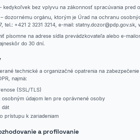
– kedykoľvek bez vplyvu na zákonnosť spracúvania pred 
– dozornému orgánu, ktorým je Úrad na ochranu osobnýc
7, tel.: +421 2 3231 3214, e-mail: statny.dozor@pdp.gov.sk,
niť písomne na adrese sídla prevádzkovateľa alebo e-mail
jneskôr do 30 dní.
v
imerané technické a organizačné opatrenia na zabezpečen
GDPR, najmä:
prenose (SSL/TLS)
k osobným údajom len pre oprávnené osoby
 dát
o prístupu k zariadeniam
ozhodovanie a profilovanie