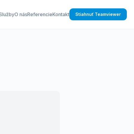
Služby
O nás
Referencie
Kontakt
Stiahnuť Teamviewer