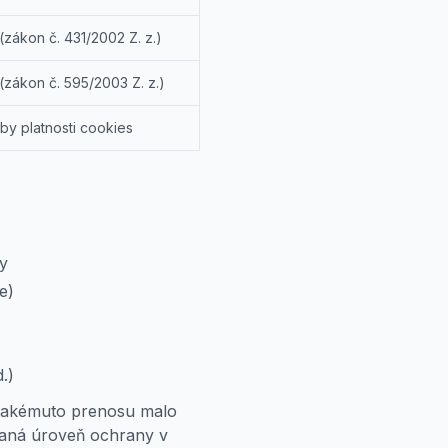
(zákon č. 431/2002 Z. z.)
(zákon č. 595/2003 Z. z.)
by platnosti cookies
y
e)
.)
takémuto prenosu malo
eraná úroveň ochrany v