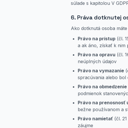
súlade s kapitolou V GDPR
6. Práva dotknutej o
Ako dotknutá osoba máte
Právo na prístup
(čl. 
a ak áno, získať k nim 
Právo na opravu
(čl. 
neúplných údajov
Právo na vymazanie
(
spracúvania alebo bol
Právo na obmedzenie
podmienok stanovený
Právo na prenosnosť 
bežne používanom a st
Právo namietať
(čl. 2
záujme