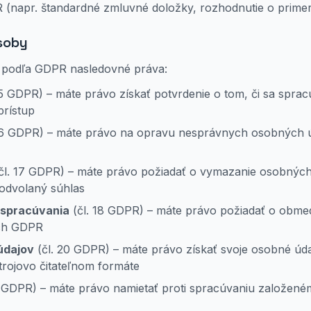
 (napr. štandardné zmluvné doložky, rozhodnutie o primer
soby
 podľa GDPR nasledovné práva:
15 GDPR) – máte právo získať potvrdenie o tom, či sa spra
prístup
16 GDPR) – máte právo na opravu nesprávnych osobných ú
čl. 17 GDPR) – máte právo požiadať o vymazanie osobných
 odvolaný súhlas
 spracúvania
(čl. 18 GDPR) – máte právo požiadať o obme
ch GDPR
údajov
(čl. 20 GDPR) – máte právo získať svoje osobné úd
rojovo čitateľnom formáte
1 GDPR) – máte právo namietať proti spracúvaniu založe