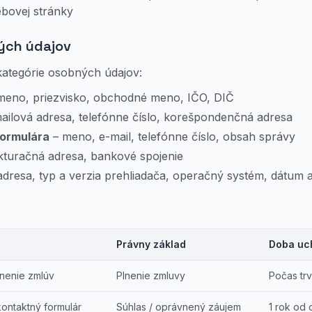
ebovej stránky
ých údajov
ategórie osobných údajov:
meno, priezvisko, obchodné meno, IČO, DIČ
ailová adresa, telefónne číslo, korešpondenčná adresa
formulára
– meno, e-mail, telefónne číslo, obsah správy
kturačná adresa, bankové spojenie
adresa, typ a verzia prehliadača, operačný systém, dátum a
Právny základ
Doba uc
lnenie zmlúv
Plnenie zmluvy
Počas tr
ontaktný formulár
Súhlas / oprávnený záujem
1 rok od 