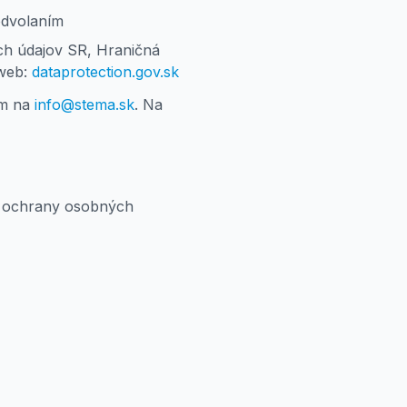
odvolaním
h údajov SR, Hraničná
 web:
dataprotection.gov.sk
om na
info@stema.sk
. Na
ie ochrany osobných