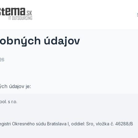
obných údajov
026
h údajov je:
ol. s r.o.
stri Okresného súdu Bratislava I, oddiel: Sro, vložka č. 46288/B