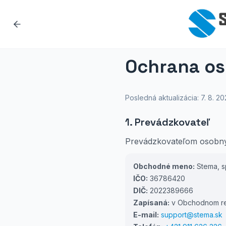
Ochrana os
Posledná aktualizácia:
7. 8. 2
1. Prevádzkovateľ
Prevádzkovateľom osobnýc
Obchodné meno:
Stema, sp
IČO:
36786420
DIČ:
2022389666
Zapísaná:
v Obchodnom regi
E-mail:
support@stema.sk