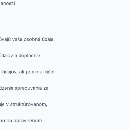
anosti).
cúvajú vaše osobné údaje,
dajov a doplnenie
 údajov, ak pominul účel
dzenie spracúvania za
aje v štruktúrovanom,
nému na oprávnenom