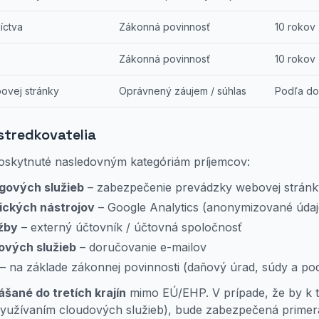
íctva
Zákonná povinnosť
10 rokov 
Zákonná povinnosť
10 rokov 
ovej stránky
Oprávnený záujem / súhlas
Podľa do
ostredkovatelia
oskytnuté nasledovným kategóriám príjemcov:
ngových služieb
– zabezpečenie prevádzky webovej stránk
ických nástrojov
– Google Analytics (anonymizované údaj
žby
– externý účtovník / účtovná spoločnosť
ových služieb
– doručovanie e-mailov
– na základe zákonnej povinnosti (daňový úrad, súdy a pod
ášané do tretích krajín
mimo EÚ/EHP. V prípade, že by k 
 s využívaním cloudových služieb), bude zabezpečená prim