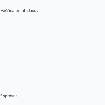
 Väčšina prehliadačov
ať správne.