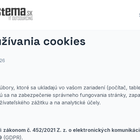
žívania cookies
026
bory, ktoré sa ukladajú vo vašom zariadení (počítač, table
jú sa na zabezpečenie správneho fungovania stránky, zapa
žívateľského zážitku a na analytické účely.
di
zákonom č. 452/2021 Z. z. o elektronických komunikác
9
(GDPR).