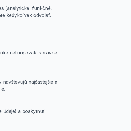
s (analytické, funkčné,
te kedykoľvek odvolať.
ánka nefungovala správne.
 navštevujú najčastejšie a
ie.
e údaje) a poskytnúť