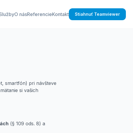
Služby
O nás
Referencie
Kontakt
Stiahnuť Teamviewer
t, smartfón) pri návšteve
mätanie si vašich
iách
(§ 109 ods. 8) a