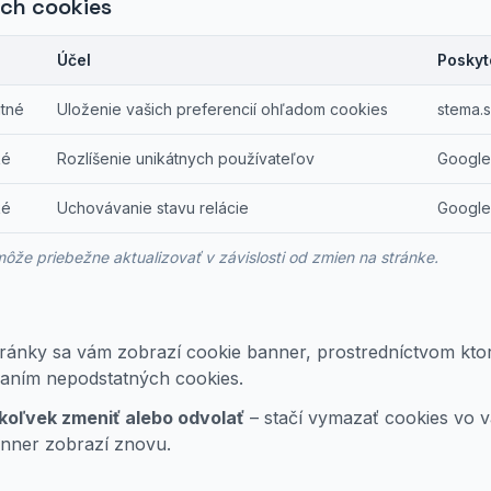
ch cookies
Účel
Poskyt
tné
Uloženie vašich preferencií ohľadom cookies
stema.
ké
Rozlíšenie unikátnych používateľov
Google 
ké
Uchovávanie stavu relácie
Google 
e priebežne aktualizovať v závislosti od zmien na stránke.
stránky sa vám zobrazí cookie banner, prostredníctvom kto
vaním nepodstatných cookies.
koľvek zmeniť alebo odvolať
– stačí vymazať cookies vo v
anner zobrazí znovu.