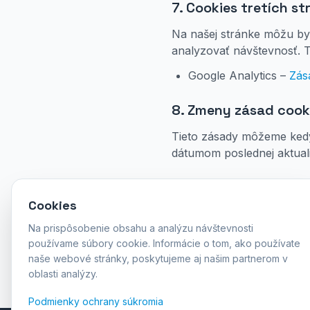
7. Cookies tretích st
Na našej stránke môžu byť
analyzovať návštevnosť. T
Google Analytics –
Zás
8. Zmeny zásad cook
Tieto zásady môžeme kedyk
dátumom poslednej aktuali
9. Kontakt
Cookies
Ak máte otázky ohľadom po
Na prispôsobenie obsahu a analýzu návštevnosti
E-mail:
info@stema.sk
používame súbory cookie. Informácie o tom, ako používate
Telefón:
+421 911 626 32
naše webové stránky, poskytujeme aj našim partnerom v
oblasti analýzy.
Podmienky ochrany súkromia