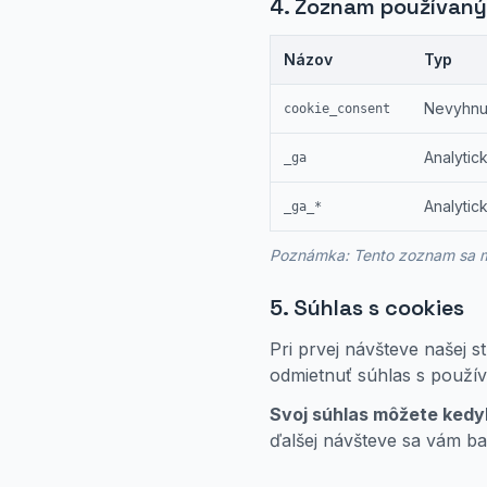
4. Zoznam používaný
Názov
Typ
Nevyhnu
cookie_consent
Analytic
_ga
Analytic
_ga_*
Poznámka: Tento zoznam sa môž
5. Súhlas s cookies
Pri prvej návšteve našej 
odmietnuť súhlas s použí
Svoj súhlas môžete kedy
ďalšej návšteve sa vám b